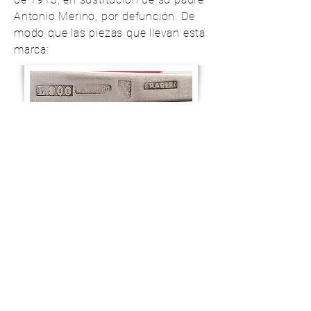
Antonio Merino, por defunción. De
modo que las piezas que llevan esta
marca:
son de entre 1913 y 1934
(momento a partir del cual es
obligatoria la marca de la estrella
de David).
Otras piezas son de Hijos de
Meneses, que no son plata de ley
sino aleación de metales
basada en el cobre y plateada en
baños electrolíticos.
Finalmente, el puño de algunos